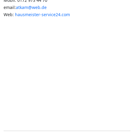
Mobil: 0172 973 44 70
email:
atkam@web.de
Web:
hausmeister-service24.com